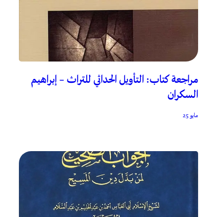
مراجعة كتاب: التأويل الحداثي للتراث – إبراهيم
السكران
مايو 25