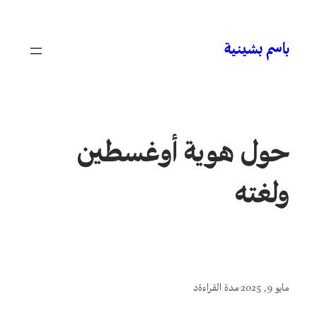
باسم بشينية
حول هوية أوغسطين
ولغته
مايو 9, 2025
مدة القراءة
د
•