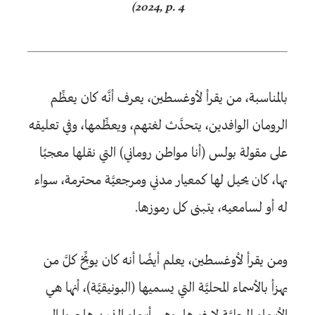
2024, p. 4)
بالمناسبة، من يقرأ لأوغسطين، يعرف أنَّه كان يعظِّم
الرومان الوافدين، يتحدَّث لغتهم، ويعظِّمها، وفي تعليقه
على مقولة بولس (أنا مواطن روماني) التي نقلها معجبًا
بها، كان يحيل لها كمعيار مدني ومرجعيَّة محترمة، سواء
له أو لسامعيه، يتبنى كل رموزها.
ومن يقرأ لأوغسطين، يعلم أيضًا أنه كان يوبِّخ كلَّ من
يهزأ بالأسماء المحليَّة التي يسميها (البونيقيَّة)، أنها هي