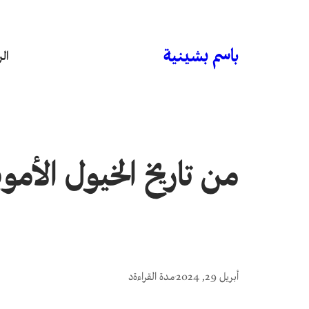
باسم بشينية
ال
من تاريخ الخيول الأم
أبريل 29, 2024
مدة القراءة
د
•