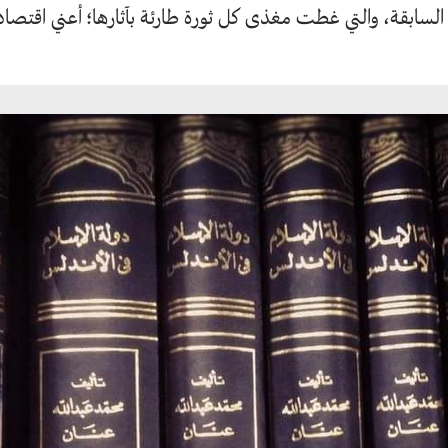
 السابقة، والتي غطت مغذى كل ثورة طارئة بآثارها؛ أعني اقتصاد