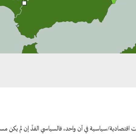
قتصادية/سياسية في آن واحد، فالسياسي الفذّ إن لم يكن مستغل