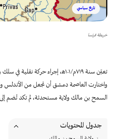
تاريخ سياسي
خريطة فرنسا
تعيّن سنة ٧١٩م/١٠١ه‍، إجراء حركة نقلية في سلك ولاة الدولة الأموية، فوقع تنصيب
واختارت العاصمة دمشق أن تجعل من الأندلس ولايةً
السمح بن مالك ولاية مستحدثة، لم تكد تُضم إلى 
جدول المحتويات
ولاية السمح بن مالك