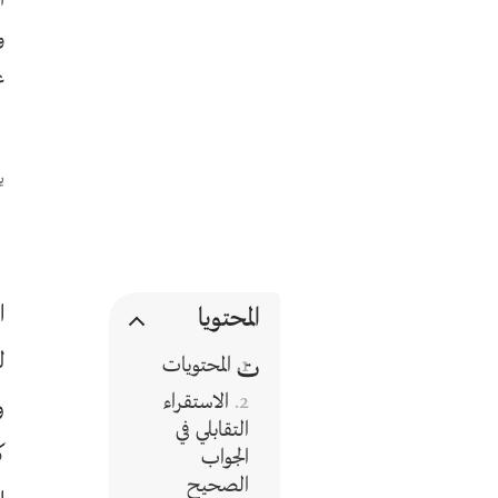
ا
و
ع
يو
جدول
ا
المحتويا
ل
المحتويات
ت
الاستقراء
و
التقابلي في
ك
الجواب
الصحيح