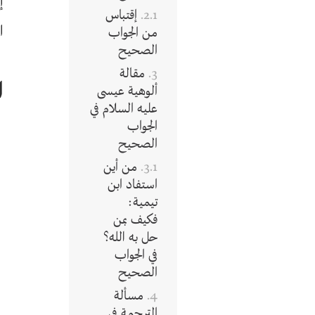
إ
إقتباس
ا
من الجواب
الصحيح
مقالة
ا
ألوهية عيسى
عليه السلام في
الجواب
الصحيح
من أين
استفاد ابن
تيمية:
فكيف بمن
حل به الله؟
في الجواب
الصحيح
مسألة
الترجمة في