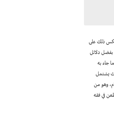
يعكس ذلك على
ل بفضل دلائل
 جاء به
لك يشتمل
م، وهو من
طعن في فقه