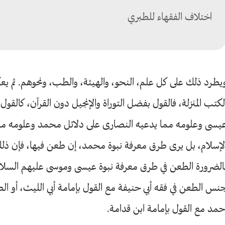
اختلاف الفقهاء للطبري
يطرد ذلك على كل علم، النحو، والهيئة، والطب، ونحوهم. ثم 
لكتب المنزلة، فالقول بفضل التوراة والإنجيل دون القرآن، كالقو
يسى وعلومه مما يدعيه النصارى على دلائل محمد وعلومه مما
لإسلام، بل يرى طرق معرفة نبوة محمد، إن طعن فيها، فإن ذ
الضرورة الطعن في طرق معرفة نبوة عيسى وموسى عليهم السلا
نس الطعن في فقه أبي حنيفة مع القول بإمامة أبي الليث، أو ال
حمد مع القول بإمامة ابن قدامة.