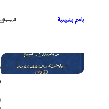
باسم بشينية
الرئيسية
م
د
ا